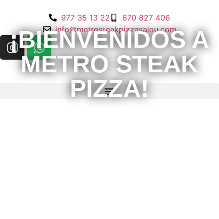
977 35 13 22
670 827 406
info@metrosteakpizzasalou.com
¡BIENVENIDOS A
METRO STEAK
PIZZA!