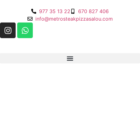
977 35 13 22
670 827 406
info@metrosteakpizzasalou.com