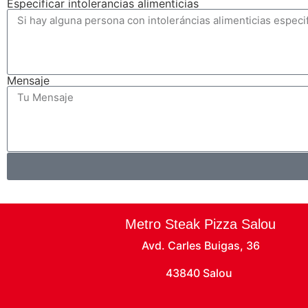
Especificar intolerancias alimenticias
Mensaje
Metro Steak Pizza Salou
Avd. Carles Buigas, 36
43840 Salou