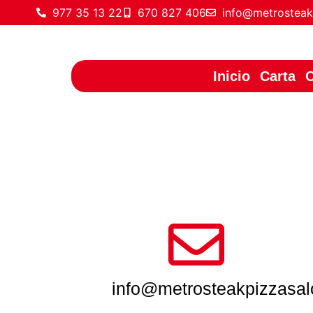
977 35 13 22
670 827 406
info@metrosteak
Inicio
Carta
C
info@metrosteakpizzasa