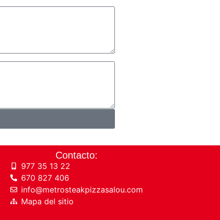
Contacto:
977 35 13 22
670 827 406
info@metrosteakpizzasalou.com
Mapa del sitio