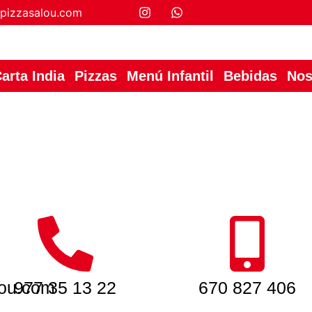
pizzasalou.com
arta India
Pizzas
Menú Infantil
Bebidas
Nos
lou.com
977 35 13 22
670 827 406